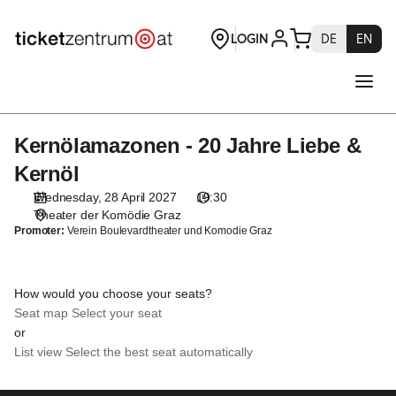
Seat
selection
[Theater
der
Komödie
Graz
|
Kernölamazonen - 20 Jahre Liebe &
Kernölamazonen
28.04.2027
-
-
Kernöl
20
19:30
Wednesday, 28 April 2027
19:30
Jahre
|
Theater der Komödie Graz
Liebe
Kernölamazonen
Promoter:
Verein Boulevardtheater und Komodie Graz
&
-
Kernöl
20
Jahre
How would you choose your seats?
Liebe
Seat map
Select your seat
&
or
Kernöl]
List view
Select the best seat automatically
-
Theaterservice