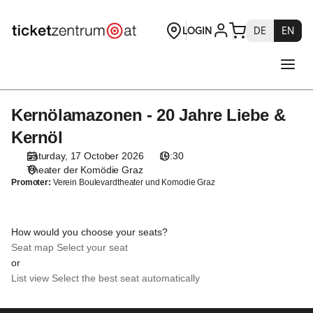
Seat
selection
[Theater
der
Komödie
Graz
|
Kernölamazonen - 20 Jahre Liebe &
Kernölamazonen
17.10.2026
-
-
Kernöl
20
19:30
Saturday, 17 October 2026
19:30
Jahre
|
Theater der Komödie Graz
Liebe
Kernölamazonen
Promoter:
Verein Boulevardtheater und Komodie Graz
&
-
Kernöl
20
Jahre
How would you choose your seats?
Liebe
Seat map
Select your seat
&
or
Kernöl]
List view
Select the best seat automatically
-
Theaterservice