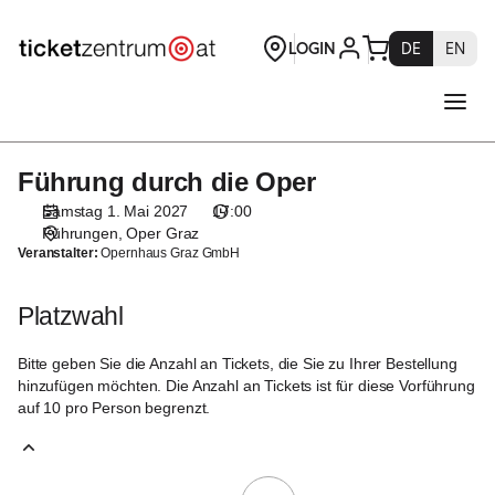
Platzwahl
[Oper
Graz
|
01.05.2027
-
17:00
Führung durch die Oper
Führung
|
durch
Führung
Samstag 1. Mai 2027
17:00
die
durch
Führungen
Oper Graz
Oper
Veranstalter:
Opernhaus Graz GmbH
die
Oper]
-
Platzwahl
Theaterservice
Graz
Bitte geben Sie die Anzahl an Tickets, die Sie zu Ihrer Bestellung
GmbH
hinzufügen möchten. Die Anzahl an Tickets ist für diese Vorführung
auf 10 pro Person begrenzt.