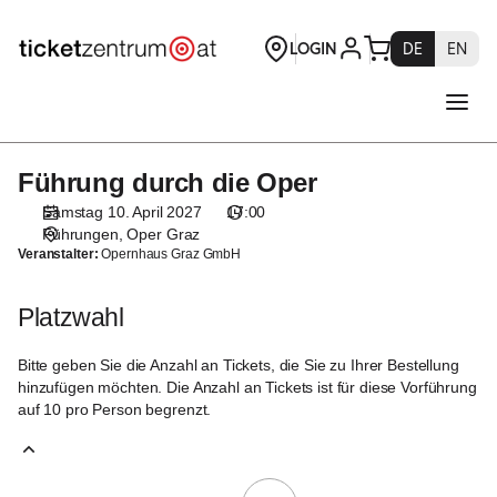
Platzwahl
[Oper
Graz
|
10.04.2027
-
17:00
Führung durch die Oper
Führung
|
durch
Führung
Samstag 10. April 2027
17:00
die
durch
Führungen
Oper Graz
Oper
Veranstalter:
Opernhaus Graz GmbH
die
Oper]
-
Platzwahl
Theaterservice
Graz
Bitte geben Sie die Anzahl an Tickets, die Sie zu Ihrer Bestellung
GmbH
hinzufügen möchten. Die Anzahl an Tickets ist für diese Vorführung
auf 10 pro Person begrenzt.