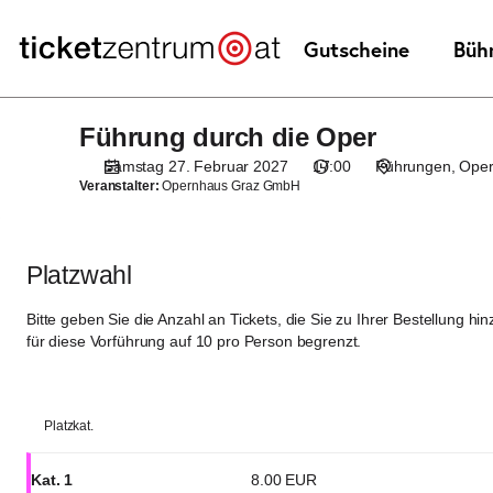
Platzwahl
[Oper
Graz
|
27.02.2027
Führung durch die Oper
Führung
-
durch
17:00
Samstag 27. Februar 2027
17:00
Führungen
Oper
die
|
Veranstalter:
Opernhaus Graz GmbH
Oper
Führung
durch
die
Platzwahl
Oper]
-
Bitte geben Sie die Anzahl an Tickets, die Sie zu Ihrer Bestellung hi
Theaterservice
für diese Vorführung auf 10 pro Person begrenzt.
Graz
GmbH
Platzkat.
Kat. 1
8
.
00
EUR