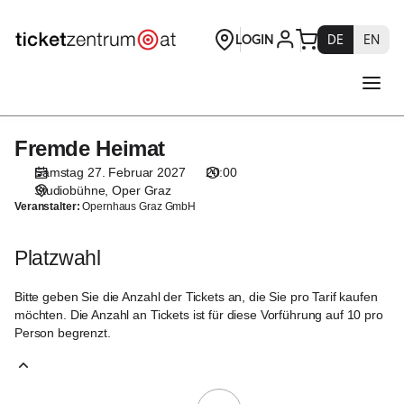
Platzwahl
[Oper
Graz
|
27.02.2027
-
20:00
Fremde Heimat
Fremde
|
Heimat
Fremde
Samstag 27. Februar 2027
20:00
Heimat]
Studiobühne
Oper Graz
Veranstalter:
Opernhaus Graz GmbH
-
Theaterservice
Graz
Platzwahl
GmbH
Bitte geben Sie die Anzahl der Tickets an, die Sie pro Tarif kaufen
möchten. Die Anzahl an Tickets ist für diese Vorführung auf 10 pro
Person begrenzt.