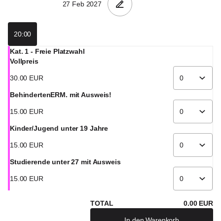
20:00
Kat. 1 - Freie Platzwahl
Vollpreis
30
.
00
EUR
BehindertenERM. mit Ausweis!
15
.
00
EUR
Kinder/Jugend unter 19 Jahre
15
.
00
EUR
Studierende unter 27 mit Ausweis
15
.
00
EUR
TOTAL
0
.
00
EUR
In den Warenkorb