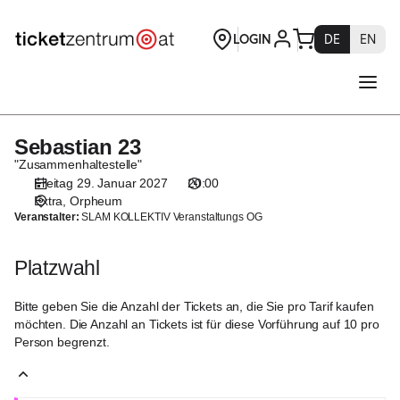
Platzwahl
[Orpheum
|
29.01.2027
-
20:00
|
Sebastian 23
Sebastian
Sebastian
23
"Zusammenhaltestelle"
23]
Freitag 29. Januar 2027
20:00
-
Extra
Orpheum
Theaterservice
Veranstalter:
SLAM KOLLEKTIV Veranstaltungs OG
Graz
GmbH
Platzwahl
Bitte geben Sie die Anzahl der Tickets an, die Sie pro Tarif kaufen
möchten. Die Anzahl an Tickets ist für diese Vorführung auf 10 pro
Person begrenzt.