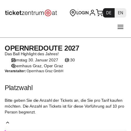
Platzwahl
[Oper
Graz
|
30.01.2027
-
18:30
OPERNREDOUTE 2027
OPERNREDOUTE
|
2027
Das Ball Highlight des Jahres!
OPERNREDOUTE
Samstag 30. Januar 2027
18:30
2027]
Opernhaus Graz
Oper Graz
-
Veranstalter:
Opernhaus Graz GmbH
Theaterservice
Graz
Platzwahl
GmbH
Bitte geben Sie die Anzahl der Tickets an, die Sie pro Tarif kaufen
möchten. Die Anzahl an Tickets ist für diese Vorführung auf 10 pro
Person begrenzt.