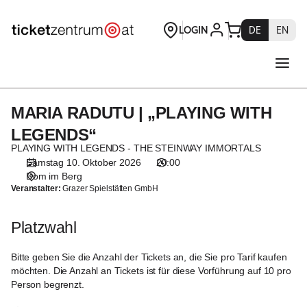
Platzwahl
[Dom
im
Berg
|
10.10.2026
-
MARIA RADUTU | „PLAYING WITH
MARIA
20:00
RADUTU
|
LEGENDS“
|
MARIA
PLAYING WITH LEGENDS - THE STEINWAY IMMORTALS
„PLAYING
RADUTU
Samstag 10. Oktober 2026
20:00
WITH
|
Dom im Berg
LEGENDS“
„PLAYING
Veranstalter:
Grazer Spielstätten GmbH
WITH
LEGENDS“]
Platzwahl
-
Theaterservice
Bitte geben Sie die Anzahl der Tickets an, die Sie pro Tarif kaufen
Graz
möchten. Die Anzahl an Tickets ist für diese Vorführung auf 10 pro
GmbH
Person begrenzt.